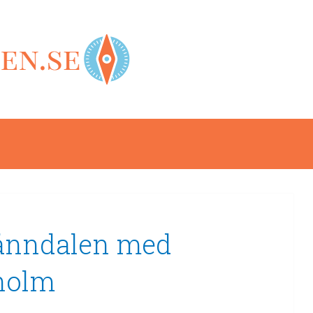
Tänndalen med
kholm