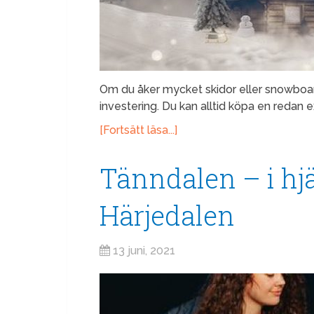
Om du åker mycket skidor eller snowboar
investering. Du kan alltid köpa en redan 
[Fortsätt läsa...]
Tänndalen – i hj
Härjedalen
13 juni, 2021