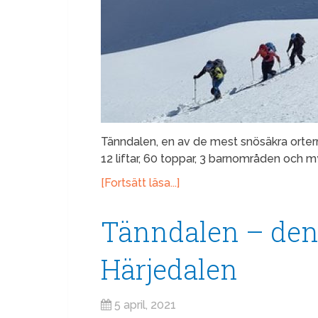
Tänndalen, en av de mest snösäkra orter
12 liftar, 60 toppar, 3 barnområden och 
[Fortsätt läsa...]
Tänndalen – den
Härjedalen
5 april, 2021