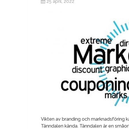
25 april, 2022
Vikten av branding och marknadsföring ka
Tänndalen kända. Tänndalen är en småort i