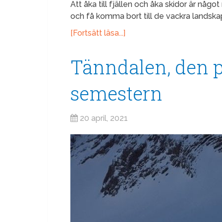
Att åka till fjällen och åka skidor är någo
och få komma bort till de vackra landska
[Fortsätt läsa...]
Tänndalen, den p
semestern
20 april, 2021