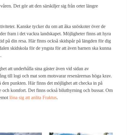
våren. Det gör att den särskiljer sig från orter längre
ktiviteter. Kanske tycker du om att åka snöskoter över de
er fram i det vackra landskapet. Möjligheter finns att hyra
g tid på din resa. Här finns också skidspår på längden för dig
len skidskola för de yngsta för att även barnen ska kunna
.
het att underhålla sina gäster även vid sidan av
gång till logi och mat som motsvarar resenärernas höga krav.
på den punkten. Här finns det möjlighet att checka in på
e och komfort. Det finns också biluthyrning och bussar. Om
remot
löna sig att anlita Fraktus
.