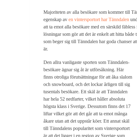
Majoriteten av alla besökare som kommer till Tänn
egenskap av
en vintersportort har Tänndalen
unde
att ta emot alla besökare med en särskild fäbless
lösningar som gör att det är enkelt att hitta både
som beger sig till Tänndalen har goda chanser att 
är.
Den allra vanligaste sporten som Tänndalen-
besökare ägnar sig åt är utförsåkning. Här
finns otroliga förutsättningar för att åka slalom
och snowboard, och det lockar årligen till sig
tusentals besökare. Ett skäl är att Tänndalen
har hela 52 nedfarter, vilket håller absoluta
högsta klass i Sverige. Dessutom finns det 17
liftar vilket gör att det går att ta emot många
åkare utan att det uppstår köer. Ett annat skäl
till Tänndalens popularitet som vintersportort
är att det ligger i en region av Sverige som